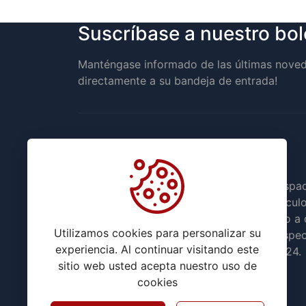
Suscríbase a nuestro bol
Manténgase informado de las últimas noved
directamente a su bandeja de entrada!
Soy autor y fundador de esta web, un espa
con pasión para compartir y vender artículo
valor. Desde hace varios años me dedico a 
Utilizamos cookies para personalizar su
proyectos en línea, incluyendo cursos espec
experiencia. Al continuar visitando este
sobre Blogger, WordPress, App Creator 24.
sitio web usted acepta nuestro uso de
cookies