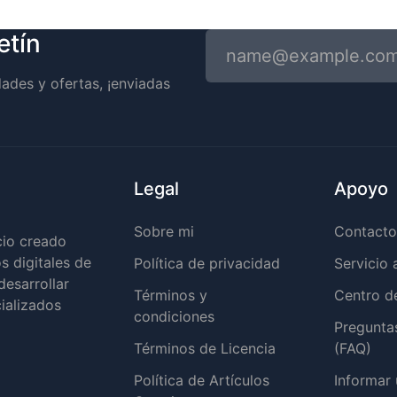
etín
ades y ofertas, ¡enviadas
Legal
Apoyo
Sobre mi
Contact
cio creado
s digitales de
Política de privacidad
Servicio 
desarrollar
Términos y
Centro d
ializados
condiciones
Pregunta
Términos de Licencia
(FAQ)
Política de Artículos
Informar