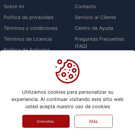
Sobre mi
Contacto
Política de privacidad
Servicio al Cliente
Términos y condiciones
Centro de Ayuda
Términos de Licencia
Preguntas Frecuentes
(FAQ)
Política de Artículos
Gratuitos
Informar un problema
Política de cookies
Políticas de reembolso
Utilizamos cookies para personalizar su
experiencia. Al continuar visitando este sitio web
Extras
usted acepta nuestro uso de cookies
Donaciones
Más
Entendido.
©
2026
RoyerTuesta TCI - Todos los derechos reservados.